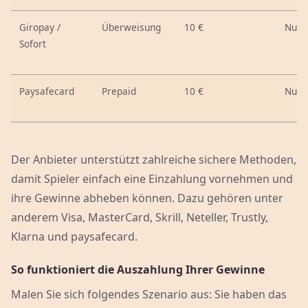
Giropay /
Überweisung
10 €
Nur 
Sofort
Paysafecard
Prepaid
10 €
Nur 
Der Anbieter unterstützt zahlreiche sichere Methoden,
damit Spieler einfach eine Einzahlung vornehmen und
ihre Gewinne abheben können. Dazu gehören unter
anderem Visa, MasterCard, Skrill, Neteller, Trustly,
Klarna und paysafecard.
So funktioniert die Auszahlung Ihrer Gewinne
Malen Sie sich folgendes Szenario aus: Sie haben das