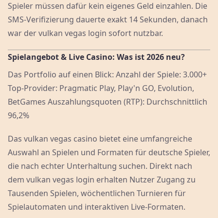
Spieler müssen dafür kein eigenes Geld einzahlen. Die
SMS-Verifizierung dauerte exakt 14 Sekunden, danach
war der vulkan vegas login sofort nutzbar.
Spielangebot & Live Casino: Was ist 2026 neu?
Das Portfolio auf einen Blick: Anzahl der Spiele: 3.000+
Top-Provider: Pragmatic Play, Play'n GO, Evolution,
BetGames Auszahlungsquoten (RTP): Durchschnittlich
96,2%
Das vulkan vegas casino bietet eine umfangreiche
Auswahl an Spielen und Formaten für deutsche Spieler,
die nach echter Unterhaltung suchen. Direkt nach
dem vulkan vegas login erhalten Nutzer Zugang zu
Tausenden Spielen, wöchentlichen Turnieren für
Spielautomaten und interaktiven Live-Formaten.