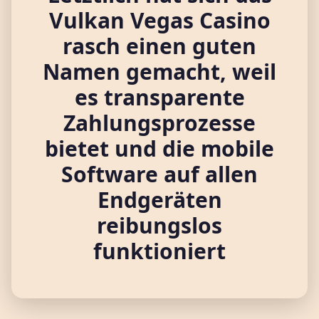
Vulkan Vegas Casino
rasch einen guten
Namen gemacht, weil
es transparente
Zahlungsprozesse
bietet und die mobile
Software auf allen
Endgeräten
reibungslos
funktioniert