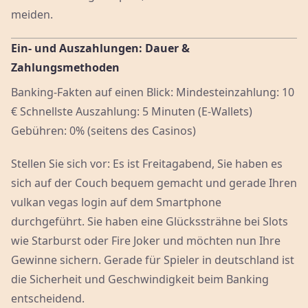
meiden.
Ein- und Auszahlungen: Dauer &
Zahlungsmethoden
Banking-Fakten auf einen Blick: Mindesteinzahlung: 10
€ Schnellste Auszahlung: 5 Minuten (E-Wallets)
Gebühren: 0% (seitens des Casinos)
Stellen Sie sich vor: Es ist Freitagabend, Sie haben es
sich auf der Couch bequem gemacht und gerade Ihren
vulkan vegas login auf dem Smartphone
durchgeführt. Sie haben eine Glückssträhne bei Slots
wie Starburst oder Fire Joker und möchten nun Ihre
Gewinne sichern. Gerade für Spieler in deutschland ist
die Sicherheit und Geschwindigkeit beim Banking
entscheidend.