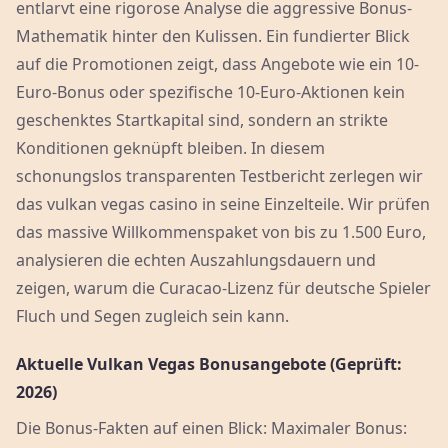
entlarvt eine rigorose Analyse die aggressive Bonus-
Mathematik hinter den Kulissen. Ein fundierter Blick
auf die Promotionen zeigt, dass Angebote wie ein 10-
Euro-Bonus oder spezifische 10-Euro-Aktionen kein
geschenktes Startkapital sind, sondern an strikte
Konditionen geknüpft bleiben. In diesem
schonungslos transparenten Testbericht zerlegen wir
das vulkan vegas casino in seine Einzelteile. Wir prüfen
das massive Willkommenspaket von bis zu 1.500 Euro,
analysieren die echten Auszahlungsdauern und
zeigen, warum die Curacao-Lizenz für deutsche Spieler
Fluch und Segen zugleich sein kann.
Aktuelle Vulkan Vegas Bonusangebote (Geprüft:
2026)
Die Bonus-Fakten auf einen Blick: Maximaler Bonus: