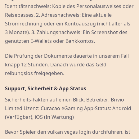
Identitätsnachweis: Kopie des Personalausweises oder
Reisepasses. 2. Adressnachweis: Eine aktuelle
Stromrechnung oder ein Kontoauszug (nicht älter als
3 Monate). 3. Zahlungsnachweis: Ein Screenshot des
genutzten E-Wallets oder Bankkontos.
Die Prüfung der Dokumente dauerte in unserem Fall
knapp 12 Stunden. Danach wurde das Geld
reibungslos freigegeben.
Support, Sicherheit & App-Status
Sicherheits-Fakten auf einen Blick: Betreiber: Brivio
Limited Lizenz: Curacao eGaming App-Status: Android
(Verfügbar), iOS (In Wartung)
Bevor Spieler den vulkan vegas login durchführen, ist